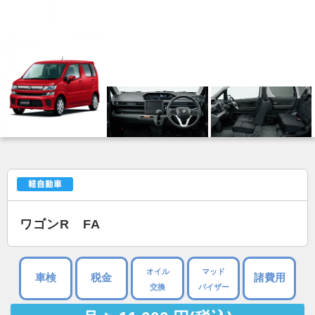
ワゴンR FA
オイル
マッド
車検
税金
諸費用
交換
バイザー