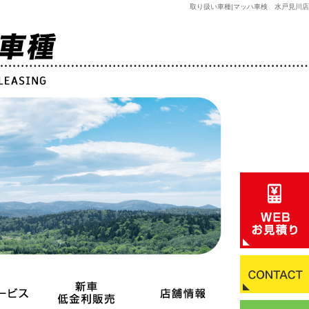
取り扱い車種|マッハ車検 水戸見川店