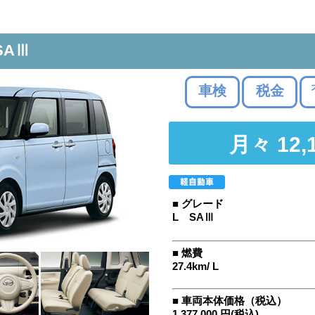
SAⅢ
車検
税金
月々 12,
■ グレード
L SAⅢ
■ 燃費
27.4km/ L
■ 車両本体価格（税込）
1,377,000 円(税込)