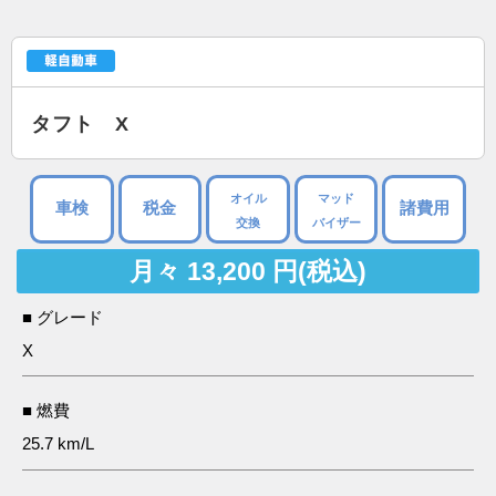
タフト X
オイル
マッド
車検
税金
諸費用
交換
バイザー
月々 13,200 円(税込)
■ グレード
X
■ 燃費
25.7 km/L