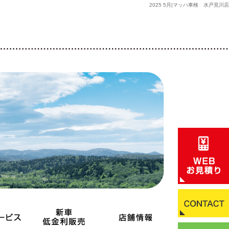
2025 5月|マッハ車検 水戸見川店